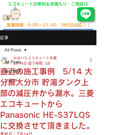
エコキュートの無料お見積もり・ご相談は
​で相談
0120-193-913
営業時間：6:00～21:00
365日対応！！
記事
All Posts
おおいたエコキュート本舗
All Posts
5月14日
読了時間: 3分
直近の施工事例 5/14 大
施工事例
分県大分市 貯湯タンク上
ブログ
部の減圧弁から漏水。三菱
エコキュートから
Panasonic HE-S37LQS
に交換させて頂きました。
更新日：
7月14日