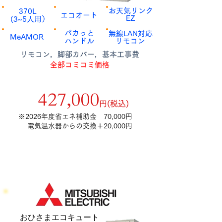
​お天気リンク​
​370L
​エコオート
​EZ
​(3~5人用）
​パカっと
​無線LAN対応
​MeAMOR
​ハンドル
​リモコン
​リモコン，脚部カバー，基本工事費
全部コミコミ価格
補助金額9万円適用後
​427,000
​円(税込)
​※2026年度省エネ補助金 70,000円
電気温水器からの交換＋20,000円
​おひさまエコキュート