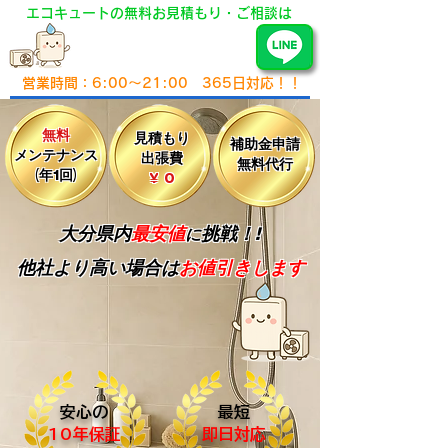
エコキュートの無料お見積もり・ご相談は
​で相談
0120-193-913
営業時間：6:00～21:00
365日対応！！
無料
見積もり
補助金申請
メンテナンス
出張費
無料代行
(年1回)
​¥ 0
大分県内
最安値
挑戦！!
に
他社
より
高い場合
は
お値引きします
安心の
最短
10年保証
即日対応