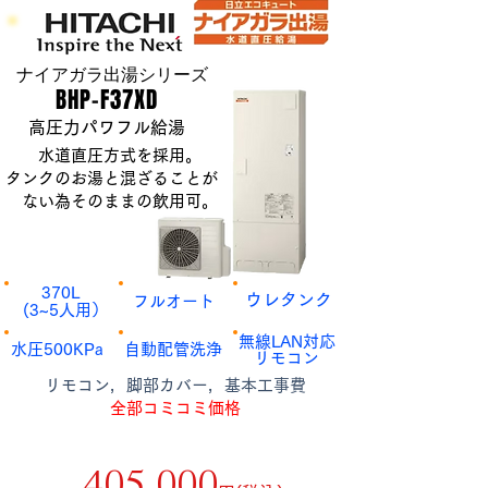
​ナイアガラ出湯シリーズ
​BHP-F37XD
​高圧力パワフル給湯
水道直圧方式を採用。
タンクのお湯と混ざることが
ない為そのままの飲用可。
​370L
​ウレタンク
​フルオート
​(3~5人用）
​無線LAN対応
​水圧500KPa
​自動配管洗浄
​リモコン
​リモコン，脚部カバー，基本工事費
全部コミコミ価格
補助金額9万円適用後
​405,000