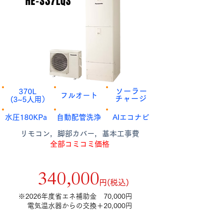
HE-S37LQS
​ソーラー
​370L
​フルオート
​チャージ
​(3~5人用）
​水圧180KPa
​自動配管洗浄
AI​エコナビ
​リモコン，脚部カバー，基本工事費
全部コミコミ価格
補助金額9万円適用後
​340,000
​円(税込)
​※2026年度省エネ補助金 70,000円
電気温水器からの交換＋20,000円