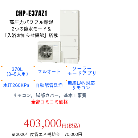
​CHP-E37AZ1
​高圧力パワフル給湯
​ 2つの節水モード＆
「入浴お知らせ機能」搭載
​ソーラー
​370L
​フルオート
​モードアプリ
​(3~5人用）
​無線LAN対応
​水圧260KPa
​自動配管洗浄
​リモコン
​リモコン，脚部カバー，基本工事費
全部コミコミ価格
補助金額9万円適用後
​403,000
​円(税込)
​※2026年度省エネ補助金 70,000円