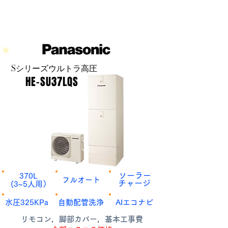
Sシリーズ​ウルトラ高圧
HE-SU37LQS
​ソーラー
​370L
​フルオート
​チャージ
​(3~5人用）
​水圧325KPa
​自動配管洗浄
AI​エコナビ
​リモコン，脚部カバー，基本工事費