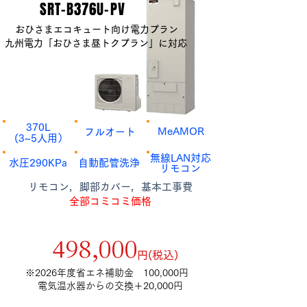
​SRT-B376U-PV
おひさまエコキュート向け電力プラン
九州電力「おひさま昼トクプラン」に対応
​370L
​MeAMOR​
​フルオート
​(3~5人用）
​無線LAN対応
​水圧290KPa
​自動配管洗浄
​リモコン
​リモコン，脚部カバー，基本工事費
全部コミコミ価格
補助金額12万円適用後
​498,000
​円(税込)
​※2026年度省エネ補助金 100,000円
電気温水器からの交換＋20,000円