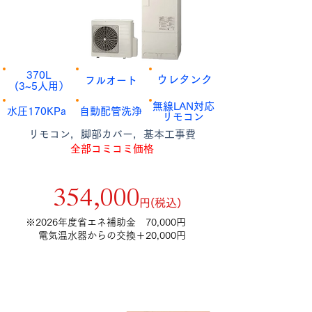
​370L
​ウレタンク
​フルオート
​(3~5人用）
​無線LAN対応
​水圧170KPa
​自動配管洗浄
​リモコン
​リモコン，脚部カバー，基本工事費
全部コミコミ価格
補助金額9万円適用後
​354,000
​円(税込)
​※2026年度省エネ補助金 70,000円
電気温水器からの交換＋20,000円