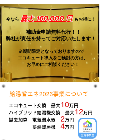
最大 160,000 円
今なら
もお得に！
補助金申請無料代行！！
弊社が責任を持ってご対応いたします！
※期間限定となっておりますので
エコキュート導入をご検討の方は、
お早めにご相談ください！
​給湯省エネ2026事業について
10
エコキュート交換 最大
万円
12
​ハイブリッド給湯機交換 最大
万円
2
撤去加算 電気温水器
万円
4
​ 蓄熱暖房機
万円