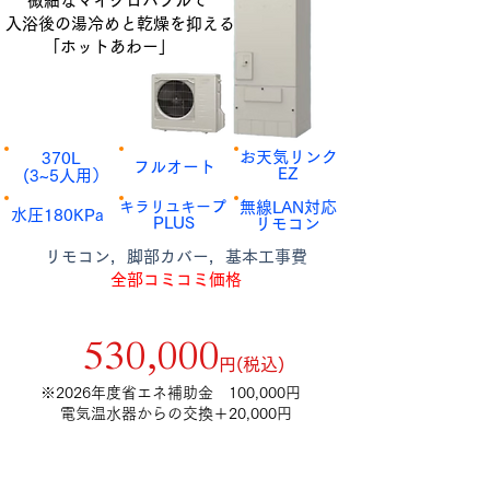
微細なマイクロバブルで
入浴後の湯冷めと乾燥を抑える
「ホットあわー」
​お天気リンク​
​370L
​フルオート
​EZ
​(3~5人用）
​キラリユキープ
​無線LAN対応
​水圧180KPa
​PLUS
​リモコン
​リモコン，脚部カバー，基本工事費
全部コミコミ価格
補助金額12万円適用後
​530,000
​円(税込)
​※2026年度省エネ補助金 100,000円
電気温水器からの交換＋20,000円