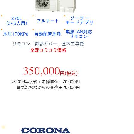
​ソーラー
​370L
​フルオート
​モードアプリ
​(3~5人用）
​無線LAN対応
​水圧170KPa
​自動配管洗浄
​リモコン
​リモコン，脚部カバー，基本工事費
全部コミコミ価格
補助金額9万円適用後
​350,000
​円(税込)
​※2026年度省エネ補助金 70,000円
電気温水器からの交換＋20,000円